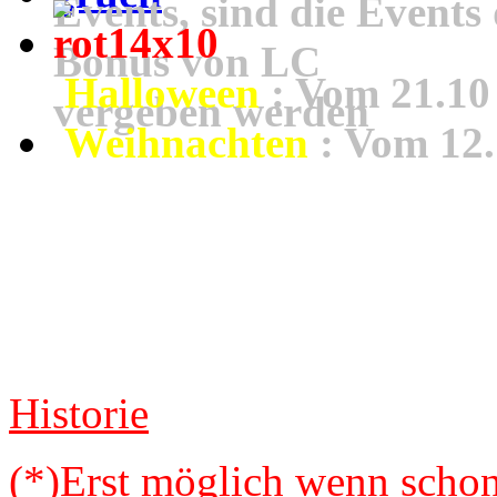
Events, sind die Events 
Bonus von LC
Halloween
: Vom
21.10
vergeben werden
Weihnachten
: Vom
12
Historie
(*)
Erst möglich wenn schon